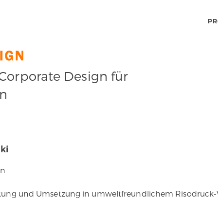
PR
orporate Design für
en
ki
in
taltung und Umsetzung in umweltfreundlichem Risodruck-V