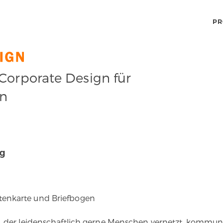
PR
orporate Design für
en
ng
isitenkarte und Briefbogen
der leidenschaftlich gerne Menschen vernetzt, kommuniz